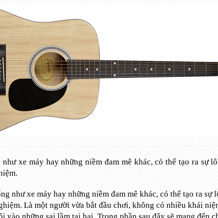
g như xe máy hay những niềm đam mê khác, có thể tạo ra sự l
ghiệm.
ống như xe máy hay những niềm đam mê khác, có thể tạo ra sự l
 nghiệm. Là một người vừa bắt đầu chơi, không có nhiều khái niệ
lôi vào những sai lầm tai hại. Trong phần sau đây sẽ mang đến 