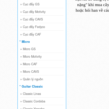
»
Cục đẩy GS
nặng" khi mua cây 
hoặc hỏi han về cá
»
Cục đẩy Motivity
»
Cục đẩy CAVS
»
Cục đẩy Fedyco
»
Cục đẩy CAF
* Micro
»
Micro GS
»
Micro Motivity
»
Micro CAF
»
Micro CAVS
»
Quản lý nguồn
* Guitar Classic
»
Classic Linas
»
Classic Cordoba
»
Classic Yamaha