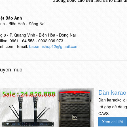
xuống hoặc cao nên nếu đã lỡ mua đà
iệt Bảo Anh
ình - Biên Hoà - Đồng Nai
 8 - P. Quang Vinh - Biên Hòa - Đồng Nai
line:
0961 164 558 - 0902 039 973
nh.com -
Email:
baoanhshop12@gmail.com
huyên mục
Dàn karao
Dàn karaoke gi
trả góp dễ dàng
CAVS.
Xem chi tiết