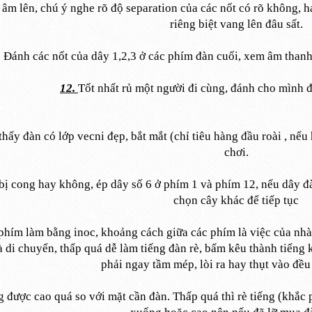
âm lên, chú ý nghe rõ độ separation của các nốt có rõ không, h
riêng biệt vang lên đâu sất.
. Đánh các nốt của dây 1,2,3 ở các phím đàn cuối, xem âm thanh
12.
Tốt nhất rủ một người đi cùng, đánh cho mình 
hấy đàn có lớp vecni đẹp, bắt mắt (chỉ tiêu hàng đầu roài , nếu 
chơi.
bị cong hay không, ép dây số 6 ở phím 1 và phím 12, nếu dây đàn
chọn cây khác để tiếp tục
phím làm bằng inoc, khoảng cách giữa các phím là việc của nh
 di chuyển, thấp quá dễ làm tiếng đàn rè, bấm kêu thành tiếng
phải ngay tầm mép, lòi ra hay thụt vào đề
được cao quá so với mặt cần đàn. Thấp quá thì rè tiếng (khắc