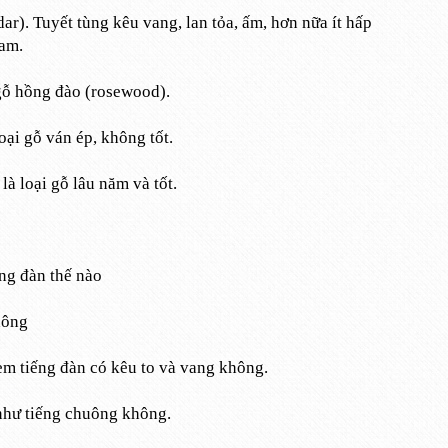
ar). Tuyết tùng kêu vang, lan tỏa, ấm, hơn nữa ít hấp
am.
gỗ hồng đào (rosewood).
ại gỗ ván ép, không tốt.
là loại gỗ lâu năm và tốt.
ng đàn thế nào
hông
em tiếng đàn có kêu to và vang không.
õ như tiếng chuông không.