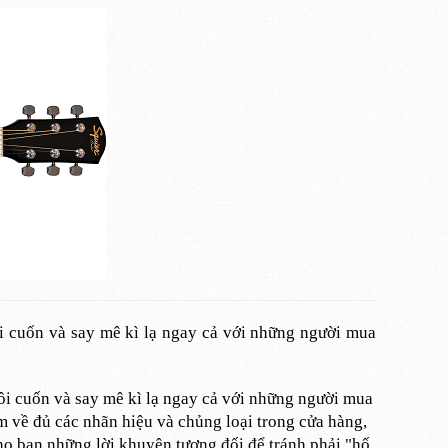
ôi cuốn và say mê kì lạ ngay cả với những người mua
ôi cuốn và say mê kì lạ ngay cả với những người mua
m về đủ các nhãn hiệu và chủng loại trong cửa hàng,
cho bạn những lời khuyên tương đối để tránh phải "hố