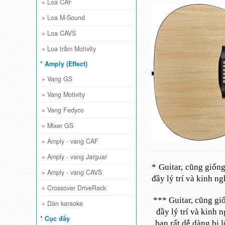
»
Loa CAF
»
Loa M-Sound
»
Loa CAVS
»
Loa trầm Motivity
* Amply (Effect)
»
Vang GS
»
Vang Motivity
»
Vang Fedyco
»
Mixer GS
»
Amply - vang CAF
»
Amply - vang Jarguar
* Guitar, cũng giốn
»
Amply - vang CAVS
đầy lý trí và kinh n
»
Crossover DriveRack
*** Guitar, cũng gi
»
Dàn karaoke
đầy lý trí và kinh
* Cục đẩy
bạn rất dễ dàng bị 