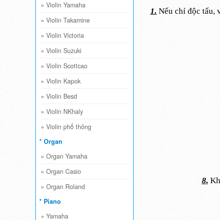
»
Violin Yamaha
1.
Nếu chỉ độc tấu, v
»
Violin Takamine
»
Violin Victoria
»
Violin Suzuki
»
Violin Scottcao
»
Violin Kapok
»
Violin Besd
»
Violin NKhaly
»
Violin phổ thông
* Organ
»
Organ Yamaha
»
Organ Casio
8.
Khi
»
Organ Roland
* Piano
»
Yamaha