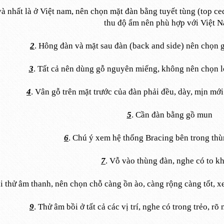
à nhất là ở Việt nam, nên chọn mặt đàn bằng tuyết tùng (top ced
thu độ ẩm nên phù hợp với Việt N
2
. Hông đàn và mặt sau đàn (back and side) nên chọn 
3
. Tất cả nên dùng gỗ nguyên miếng, không nên chọn lo
4
. Vân gỗ trên mặt trước của đàn phải đều, dày, mịn mới 
5
. Cần đàn bằng gồ mun
6
. Chú ý xem hệ thống Bracing bên trong thù
7
. Vỗ vào thùng đàn, nghe có to k
 thử âm thanh, nên chọn chỗ càng ồn ào, càng rộng càng tốt, x
9
. Thử âm bồi ở tất cả các vị trí, nghe có trong trẻo, r