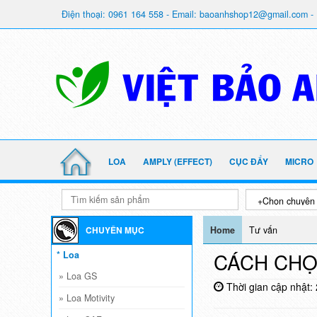
Điện thoại: 0961 164 558 - Email: baoanhshop12@gmail.com - 
LOA
AMPLY (EFFECT)
CỤC ĐẨY
MICRO
CHUYÊN MỤC
Home
Tư vấn
CÁCH CHỌ
* Loa
»
Loa GS
Thời gian cập nhật:
»
Loa Motivity