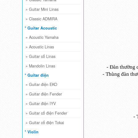
»
Guitar Mini Linas
»
Classic ADMIRA
* Guitar Acoustic
»
Acoustic Yamaha
»
Acoustic Linas
»
Guitar cổ Linas
»
Mandolin Linas
- Đàn thường c
- Thùng đàn thư
* Guitar điện
»
Guitar điện EKO
»
Guitar điện Fender
»
Guitar điện IYV
»
Guitar cổ điện Fender
- 
»
Guitar cổ điện Tokai
* Violin