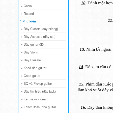
10
. Đánh một hợp 
»
Casio
»
Roland
11
* Phụ kiện
»
Dây Classic (dây nilong)
»
Dây Acoustic (dây sắt)
»
Dây guitar điện
13.
Nhìn bề ngoài t
»
Dây Violin
»
Dây Ukulele
14
. Để xem cần có 
»
Khoá đàn guitar
»
Capo guitar
»
EQ và Pickup guitar
15.
Phím đàn :Các 
làm khó vuốt dây và
»
Dây tín hiệu (dây jack)
»
Kèn saxophone
»
Effect Boss, phơ guitar
16.
Dây đàn không 