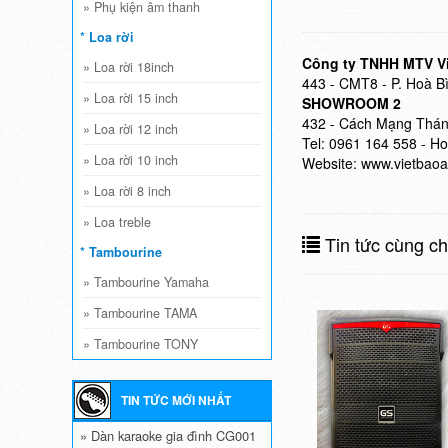
»
Phụ kiện âm thanh
* Loa rời
Công ty TNHH MTV V
»
Loa rời 18inch
443 - CMT8 - P. Hoà B
»
Loa rời 15 inch
SHOWROOM 2
432 - Cách Mạng Tháng
»
Loa rời 12 inch
Tel:
0961 164 558 -
Hot
»
Loa rời 10 inch
Website:
www.vietbaoa
»
Loa rời 8 inch
»
Loa treble
Tin tức cùng c
* Tambourine
»
Tambourine Yamaha
»
Tambourine TAMA
»
Tambourine TONY
TIN TỨC MỚI NHẤT
» Dàn karaoke gia đình CG001