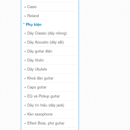
»
Casio
»
Roland
* Phụ kiện
»
Dây Classic (dây nilong)
»
Dây Acoustic (dây sắt)
»
Dây guitar điện
»
Dây Violin
»
Dây Ukulele
»
Khoá đàn guitar
»
Capo guitar
»
EQ và Pickup guitar
»
Dây tín hiệu (dây jack)
»
Kèn saxophone
»
Effect Boss, phơ guitar