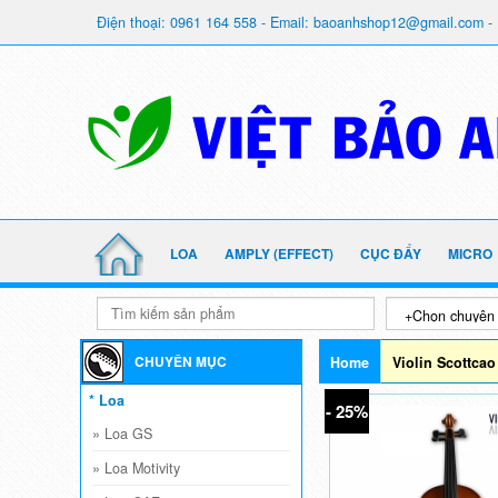
Điện thoại: 0961 164 558 - Email: baoanhshop12@gmail.com - 
LOA
AMPLY (EFFECT)
CỤC ĐẨY
MICRO
CHUYÊN MỤC
Home
Violin Scottcao
* Loa
- 25%
»
Loa GS
»
Loa Motivity