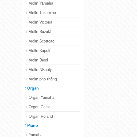
»
Violin Yamaha
»
Violin Takamine
»
Violin Victoria
»
Violin Suzuki
»
Violin Scottcao
»
Violin Kapok
»
Violin Besd
»
Violin NKhaly
»
Violin phổ thông
* Organ
»
Organ Yamaha
»
Organ Casio
»
Organ Roland
* Piano
»
Yamaha