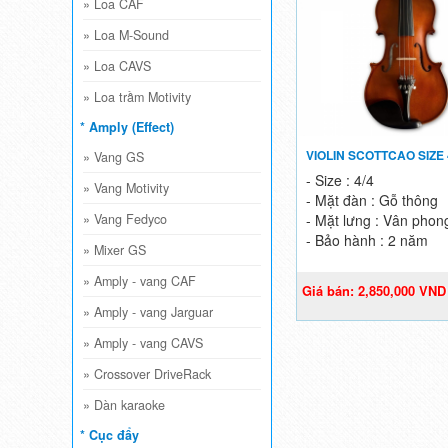
»
Loa CAF
»
Loa M-Sound
»
Loa CAVS
»
Loa trầm Motivity
* Amply (Effect)
VIOLIN SCOTTCAO SIZE 
»
Vang GS
- Size : 4/4
»
Vang Motivity
- Mặt đàn : Gỗ thông
- Mặt lưng : Vân phon
»
Vang Fedyco
- Bảo hành : 2 năm
»
Mixer GS
»
Amply - vang CAF
Giá bán: 2,850,000 VND
3,800,000 VND
»
Amply - vang Jarguar
»
Amply - vang CAVS
»
Crossover DriveRack
»
Dàn karaoke
* Cục đẩy