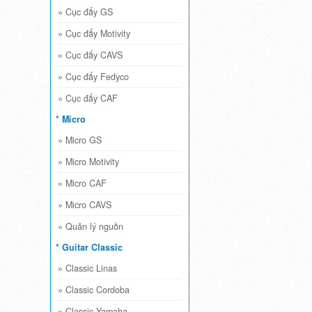
»
Cục đẩy GS
»
Cục đẩy Motivity
»
Cục đẩy CAVS
»
Cục đẩy Fedyco
»
Cục đẩy CAF
* Micro
»
Micro GS
»
Micro Motivity
»
Micro CAF
»
Micro CAVS
»
Quản lý nguồn
* Guitar Classic
»
Classic Linas
»
Classic Cordoba
»
Classic Yamaha