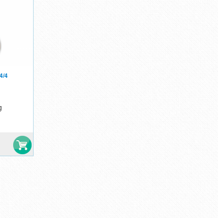
4/4
g