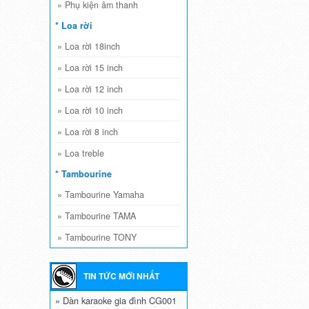
»
Phụ kiện âm thanh
* Loa rời
»
Loa rời 18inch
»
Loa rời 15 inch
»
Loa rời 12 inch
»
Loa rời 10 inch
»
Loa rời 8 inch
»
Loa treble
* Tambourine
»
Tambourine Yamaha
»
Tambourine TAMA
»
Tambourine TONY
TIN TỨC MỚI NHẤT
» Dàn karaoke gia đình CG001