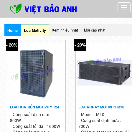
Xem nhiều nhất
Mới cập nhật
Home
Loa Motivity
- 20%
- 20%
LOA HOẠ TIỂN MOTIVITY T24
LOA ARRAY MOTIVITY M10
- Công suất định mức:
- Model : M10
800W
- Công suất định mức :
- Công suất tối đa : 1600W
700W
- Công suất cực đại :
- Công suất tối đa : 1400W