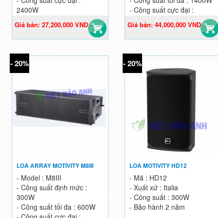
2400W
- Công suất cực đại :
2800W
Giá bán: 27,200,000 VND
Giá bán: 44,000,000 VND
34,000,000 VND
55,000,000 VND
- 20%
- 20%
LOA ARRAY MOTIVITY M8III
LOA MOTIVITY HD12
- Model : M8III
- Mã : HD12
- Công suất định mức :
- Xuất xứ : Italia
300W
- Công suất : 300W
- Công suất tối đa : 600W
- Bảo hành 2 năm
- Công suất cực đại :