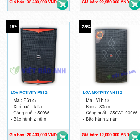
Giá bán: 32,400,000 VND
Giá bán: 22,950,000 VND
36,000,000 VND
27,000,000 VND
- 15%
- 25%
LOA MOTIVITY PS12+
LOA MOTIVITY VH112
- Mã : PS12+
- Mã : VH112
- Xuất xứ : Italia
- Bass : 30cm
- Công suất : 500W
- Công suất : 350W/1200W
- Bảo hành 2 năm
- Bảo hành 2 năm
Giá bán: 20,400,000 VND
Giá bán: 12,000,000 VND
24,000,000 VND
16,000,000 VND