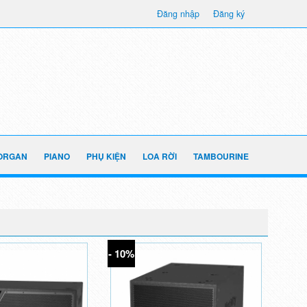
Đăng nhập
Đăng ký
ORGAN
PIANO
PHỤ KIỆN
LOA RỜI
TAMBOURINE
- 10%