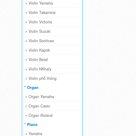
»
Violin Yamaha
»
Violin Takamine
»
Violin Victoria
»
Violin Suzuki
»
Violin Scottcao
»
Violin Kapok
»
Violin Besd
»
Violin NKhaly
»
Violin phổ thông
* Organ
»
Organ Yamaha
»
Organ Casio
»
Organ Roland
* Piano
»
Yamaha