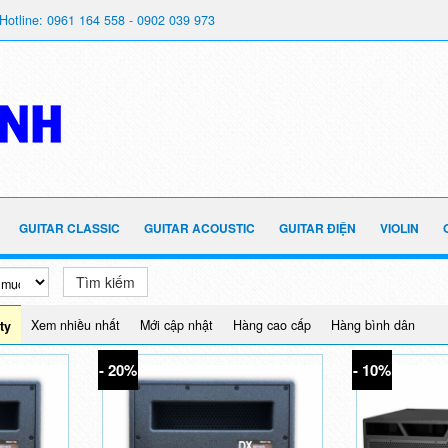
Hotline: 0961 164 558 - 0902 039 973
GUITAR CLASSIC
GUITAR ACOUSTIC
GUITAR ĐIỆN
VIOLIN
Tìm kiếm
Xem nhiều nhất
Mới cập nhật
Hàng cao cấp
Hàng bình dân
ty
- 20%
- 10%