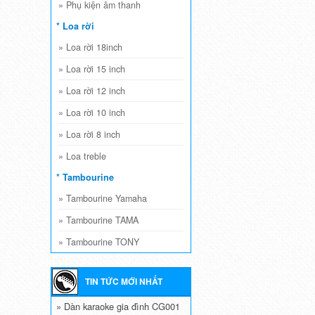
»
Phụ kiện âm thanh
* Loa rời
»
Loa rời 18inch
»
Loa rời 15 inch
»
Loa rời 12 inch
»
Loa rời 10 inch
»
Loa rời 8 inch
»
Loa treble
* Tambourine
»
Tambourine Yamaha
»
Tambourine TAMA
»
Tambourine TONY
TIN TỨC MỚI NHẤT
» Dàn karaoke gia đình CG001