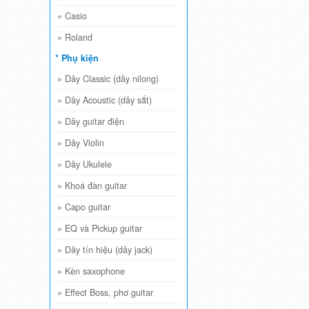
»
Casio
»
Roland
* Phụ kiện
»
Dây Classic (dây nilong)
»
Dây Acoustic (dây sắt)
»
Dây guitar điện
»
Dây Violin
»
Dây Ukulele
»
Khoá đàn guitar
»
Capo guitar
»
EQ và Pickup guitar
»
Dây tín hiệu (dây jack)
»
Kèn saxophone
»
Effect Boss, phơ guitar