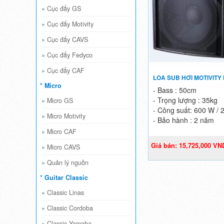
»
Cục đẩy GS
»
Cục đẩy Motivity
»
Cục đẩy CAVS
»
Cục đẩy Fedyco
»
Cục đẩy CAF
LOA SUB HƠI MOTIVITY
* Micro
- Bass : 50cm
- Trọng lượng : 35kg
»
Micro GS
- Công suất: 600 W /
»
Micro Motivity
- Bảo hành : 2 năm
»
Micro CAF
Giá bán: 15,725,000 VN
»
Micro CAVS
18,500,000 VND
»
Quản lý nguồn
* Guitar Classic
»
Classic Linas
»
Classic Cordoba
»
Classic Yamaha