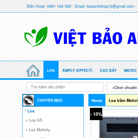
Điện thoại: 0961 164 558 - Email: baoanhshop12@gmail.com - 
LOA
AMPLY (EFFECT)
CỤC ĐẨY
MICRO
CHUYÊN MỤC
Home
Loa trầm Motivi
* Loa
- 15%
»
Loa GS
»
Loa Motivity