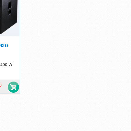
 NX18
 2400 W
D