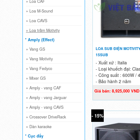
»
Loa CAF
»
Loa M-Sound
»
Loa CAVS
»
Loa trầm Motivity
* Amply (Effect)
LOA SUB ĐIỆN MOTIVITY
»
Vang GS
15SUB
»
Vang Motivity
- Xuất xứ : Italia
- Loại khuếch đại: Cla
»
Vang Fedyco
- Công suất : 600W / 
»
Mixer GS
- Bảo hành 2 năm
»
Amply - vang CAF
Giá bán: 8,925,000 VND
10,500,000 VND
»
Amply - vang Jarguar
»
Amply - vang CAVS
- 15%
»
Crossover DriveRack
»
Dàn karaoke
* Cục đẩy