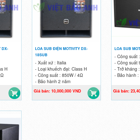
 DX-
LOA SUB ĐIỆN MOTIVITY DX-
LOA SUB MOTI
18SUB
- Công suất 
- Xuất xứ : Italia
- Công suất 
ss H
- Loại khuếch đại: Class H
- Trở kháng
4Ω
- Công suất : 850W / 4Ω
- Bảo hành :
- Bảo hành 2 năm
Giá bán: 10,000,000 VND
Giá bán: 23,4
12,500,000 VND
26,000,000 V