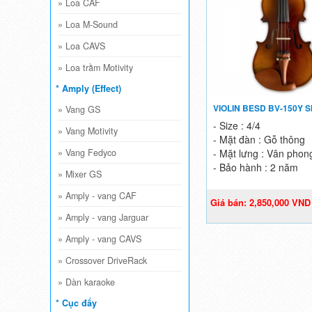
»
Loa CAF
»
Loa M-Sound
»
Loa CAVS
»
Loa trầm Motivity
* Amply (Effect)
VIOLIN BESD BV-150Y SI
»
Vang GS
- Size : 4/4
»
Vang Motivity
- Mặt đàn : Gỗ thông
- Mặt lưng : Vân phon
»
Vang Fedyco
- Bảo hành : 2 năm
»
Mixer GS
»
Amply - vang CAF
Giá bán: 2,850,000 VND
3,800,000 VND
»
Amply - vang Jarguar
»
Amply - vang CAVS
»
Crossover DriveRack
»
Dàn karaoke
* Cục đẩy