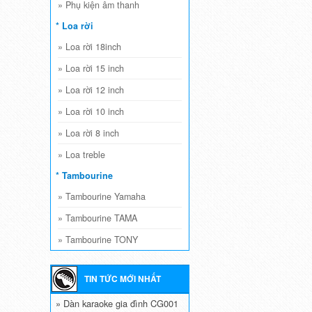
»
Phụ kiện âm thanh
* Loa rời
»
Loa rời 18inch
»
Loa rời 15 inch
»
Loa rời 12 inch
»
Loa rời 10 inch
»
Loa rời 8 inch
»
Loa treble
* Tambourine
»
Tambourine Yamaha
»
Tambourine TAMA
»
Tambourine TONY
TIN TỨC MỚI NHẤT
» Dàn karaoke gia đình CG001