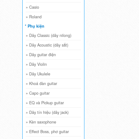
»
Casio
»
Roland
* Phụ kiện
»
Dây Classic (dây nilong)
»
Dây Acoustic (dây sắt)
»
Dây guitar điện
»
Dây Violin
»
Dây Ukulele
»
Khoá đàn guitar
»
Capo guitar
»
EQ và Pickup guitar
»
Dây tín hiệu (dây jack)
»
Kèn saxophone
»
Effect Boss, phơ guitar