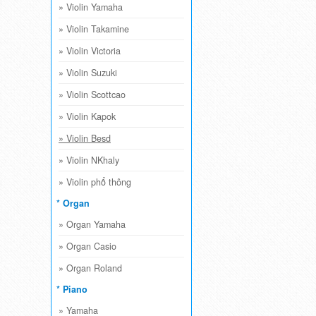
»
Violin Yamaha
»
Violin Takamine
»
Violin Victoria
»
Violin Suzuki
»
Violin Scottcao
»
Violin Kapok
»
Violin Besd
»
Violin NKhaly
»
Violin phổ thông
* Organ
»
Organ Yamaha
»
Organ Casio
»
Organ Roland
* Piano
»
Yamaha