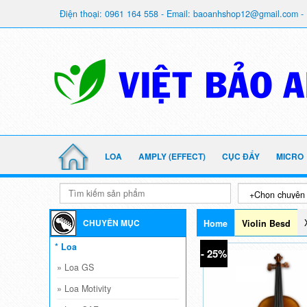
Điện thoại: 0961 164 558 - Email: baoanhshop12@gmail.com - 
LOA
AMPLY (EFFECT)
CỤC ĐẨY
MICRO
CHUYÊN MỤC
Home
Violin Besd
* Loa
- 25%
»
Loa GS
»
Loa Motivity