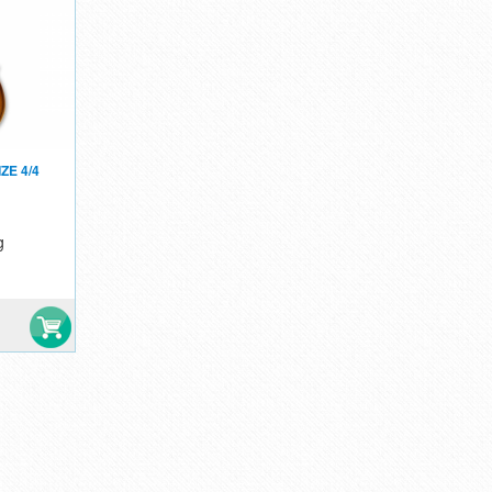
ZE 4/4
g