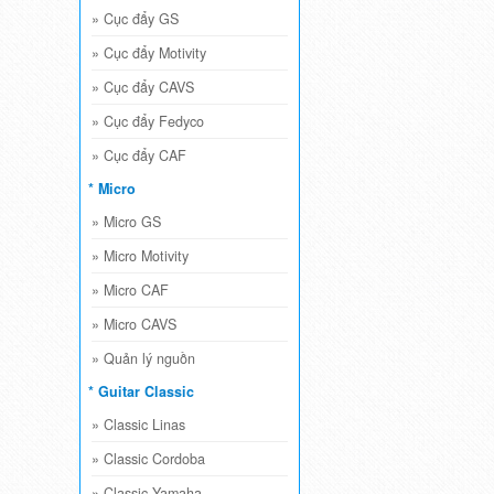
»
Cục đẩy GS
»
Cục đẩy Motivity
»
Cục đẩy CAVS
»
Cục đẩy Fedyco
»
Cục đẩy CAF
* Micro
»
Micro GS
»
Micro Motivity
»
Micro CAF
»
Micro CAVS
»
Quản lý nguồn
* Guitar Classic
»
Classic Linas
»
Classic Cordoba
»
Classic Yamaha