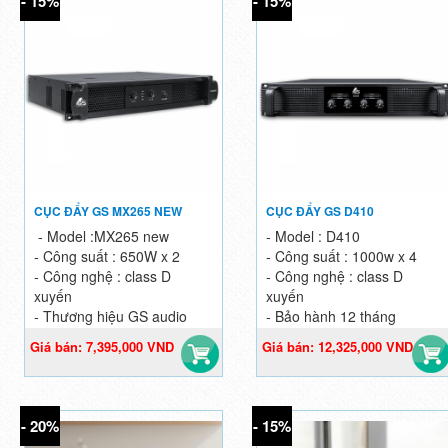
- 15%
- 15%
CỤC ĐẨY GS MX265 NEW
CỤC ĐẨY GS D410
- Model :MX265 new
- Model : D410
- Công suất : 650W x 2
- Công suất : 1000w x 4
- Công nghệ : class D
- Công nghệ : class D
xuyến
xuyến
- Thương hiệu GS audio
- Bảo hành 12 tháng
Giá bán: 7,395,000 VND
Giá bán: 12,325,000 VND
Giá gốc: 8,700,000 VND
Giá gốc: 14,500,000 VND
- 20%
- 15%