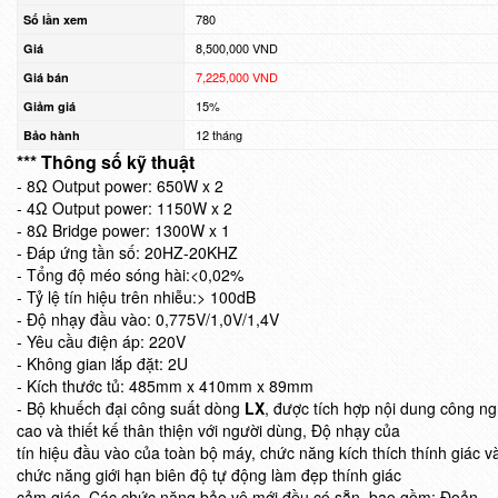
780
Số lần xem
8,500,000 VND
Giá
7,225,000 VND
Giá bán
15%
Giảm giá
12 tháng
Bảo hành
*** Thông số kỹ thuật
- 8Ω Output power: 650W x 2
- 4Ω Output power: 1150W x 2
- 8Ω Bridge power: 1300W x 1
- Đáp ứng tần số: 20HZ-20KHZ
- Tổng độ méo sóng hài:<0,02%
- Tỷ lệ tín hiệu trên nhiễu:> 100dB
- Độ nhạy đầu vào: 0,775V/1,0V/1,4V
- Yêu cầu điện áp: 220V
- Không gian lắp đặt: 2U
- Kích thước tủ: 485mm x 410mm x 89mm
- Bộ khuếch đại công suất dòng
LX
, được tích hợp nội dung công n
cao và thiết kế thân thiện với người dùng, Độ nhạy của
tín hiệu đầu vào của toàn bộ máy, chức năng kích thích thính giác v
chức năng giới hạn biên độ tự động làm đẹp thính giác
cảm giác. Các chức năng bảo vệ mới đều có sẵn, bao gồm; Đoản