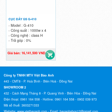
CỤC ĐẨY GS G-410
- Model : G-410
- Công suất : 1000w x 4
- Công nghệ : class H
- Trả góp : 0%
Giá bán: 16,141,500 VND
Giá gốc: 18,990,000 VND
Công ty TNHH MTV Việt Bảo Anh
443 - CMT8 - P. Hoà Bình - Biên Hoà - Đồng Nai
SHOWROOM 2
432 - Cách Mạng Tháng 8 - P. Quang Vinh - Biên Hòa - Đồng Nai
Điện thoại:
0961 164 558 -
Hotline:
0961 164 558 - 0902 039 973
Mã số thuế:
3603271333
Website:
www.vietbaoanh.com -
Email:
baoanhshop12@gmail.com