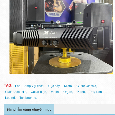
TAG:
Loa
Amply (Effect),
Cục đẩy,
Micro,
Guitar Classic,
Guitar Acoustic,
Guitar điện,
Violin,
Organ,
Piano,
Phụ kiện ,
Loa rời,
Tambourine,
Sản phẩm cùng chuyên mục