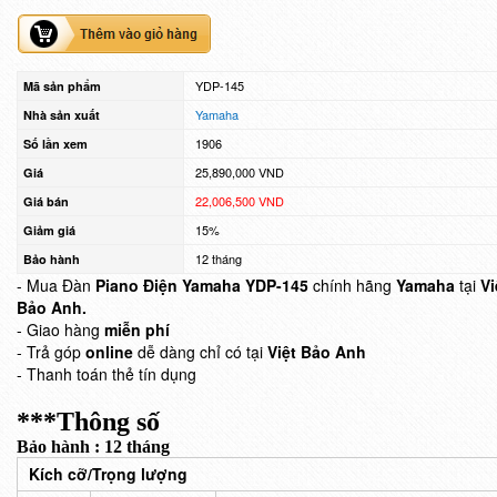
YDP-145
Mã sản phẩm
Yamaha
Nhà sản xuất
1906
Số lần xem
25,890,000 VND
Giá
22,006,500 VND
Giá bán
15%
Giảm giá
12 tháng
Bảo hành
- Mua Đàn
Piano Điện Yamaha YDP-145
chính hãng
Yamaha
tại
Vi
Bảo Anh.
- Giao hàng
miễn phí
- Trả góp
online
dễ dàng chỉ có tại
Việt Bảo Anh
- Thanh toán thẻ tín dụng
***Thông số
Bảo hành : 12 tháng
Kích cỡ/Trọng lượng