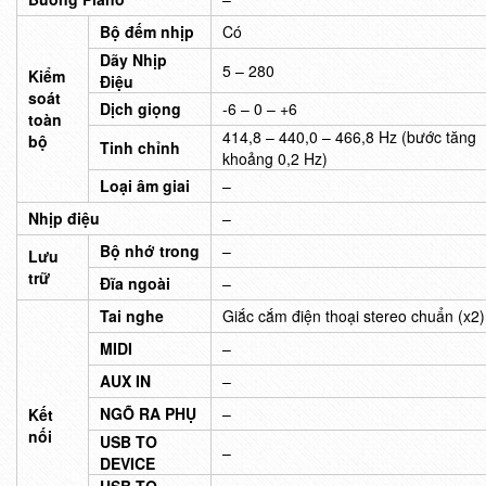
Bộ đếm nhịp
Có
Dãy Nhịp
5 – 280
Kiểm
Điệu
soát
Dịch giọng
-6 – 0 – +6
toàn
414,8 – 440,0 – 466,8 Hz (bước tăng
bộ
Tinh chỉnh
khoảng 0,2 Hz)
Loại âm giai
–
Nhịp điệu
–
Bộ nhớ trong
–
Lưu
trữ
Đĩa ngoài
–
Tai nghe
Giắc cắm điện thoại stereo chuẩn (x2)
MIDI
–
AUX IN
–
NGÕ RA PHỤ
–
Kết
nối
USB TO
–
DEVICE