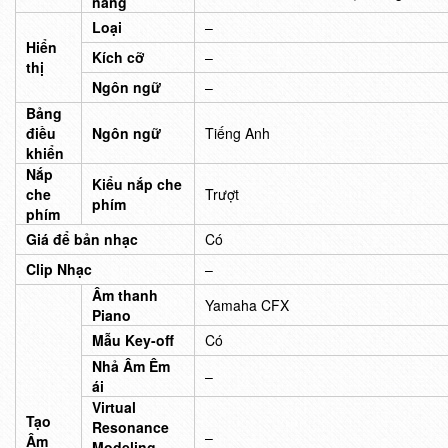
năng
Loại
–
Hiển
Kích cỡ
–
thị
Ngôn ngữ
–
Bảng
điều
Ngôn ngữ
Tiếng Anh
khiển
Nắp
Kiểu nắp che
che
Trượt
phím
phím
Giá để bản nhạc
Có
Clip Nhạc
–
Âm thanh
Yamaha CFX
Piano
Mẫu Key-off
Có
Nhả Âm Êm
–
ái
Virtual
Tạo
Resonance
–
Âm
Modeling