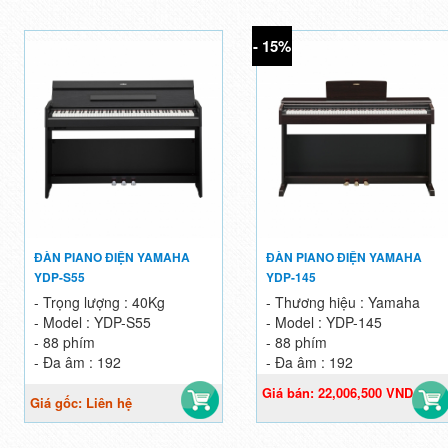
- 15%
ĐÀN PIANO ĐIỆN YAMAHA
ĐÀN PIANO ĐIỆN YAMAHA
YDP-S55
YDP-145
- Trọng lượng : 40Kg
- Thương hiệu : Yamaha
- Model :
YDP-S55
- Model : YDP-145
- 88 phím
- 88 phím
- Đa âm : 192
- Đa âm : 192
Giá bán: 22,006,500 VND
Giá gốc: Liên hệ
Giá gốc: 25,890,000 VND