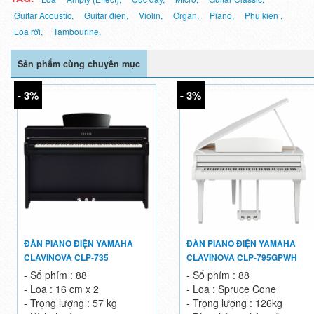
Guitar Acoustic,
Guitar điện,
Violin,
Organ,
Piano,
Phụ kiện ,
Loa rời,
Tambourine,
Sản phẩm cùng chuyên mục
- 3%
- 3%
ĐÀN PIANO ĐIỆN YAMAHA
ĐÀN PIANO ĐIỆN YAMAHA
CLAVINOVA CLP-735
CLAVINOVA CLP-795GPWH
- Số phím : 88
- Số phím : 88
- Loa : 16 cm x 2
- Loa : Spruce Cone
- Trọng lượng : 57 kg
- Trọng lượng : 126kg