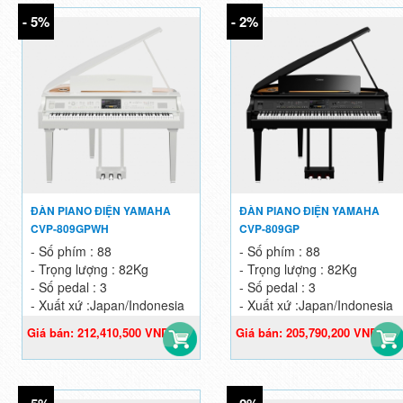
- 5%
- 2%
ĐÀN PIANO ĐIỆN YAMAHA
ĐÀN PIANO ĐIỆN YAMAHA
CVP-809GPWH
CVP-809GP
- Số phím : 88
- Số phím : 88
- Trọng lượng : 82Kg
- Trọng lượng : 82Kg
- Số pedal : 3
- Số pedal : 3
- Xuất xứ :Japan/Indonesia
- Xuất xứ :Japan/Indonesia
Giá bán: 212,410,500 VND
Giá bán: 205,790,200 VND
Giá gốc: 223,590,000 VND
Giá gốc: 209,990,000 VND