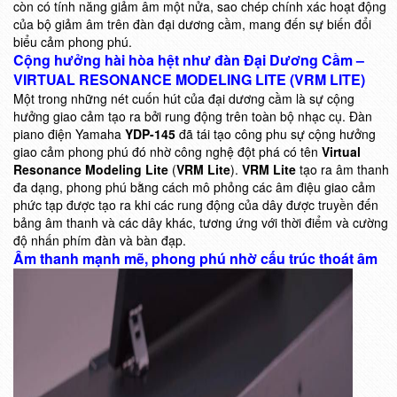
còn có tính năng giảm âm một nửa, sao chép chính xác hoạt động
của bộ giảm âm trên đàn đại dương cầm, mang đến sự biến đổi
biểu cảm phong phú.
Cộng hưởng hài hòa hệt như đàn Đại Dương Cầm –
VIRTUAL RESONANCE MODELING LITE (VRM LITE)
Một trong những nét cuốn hút của đại dương cầm là sự cộng
hưởng giao cảm tạo ra bởi rung động trên toàn bộ nhạc cụ. Đàn
piano điện Yamaha
YDP-145
đã tái tạo công phu sự cộng hưởng
giao cảm phong phú đó nhờ công nghệ đột phá có tên
Virtual
Resonance Modeling Lite
(
VRM Lite
).
VRM Lite
tạo ra âm thanh
đa dạng, phong phú bằng cách mô phỏng các âm điệu giao cảm
phức tạp được tạo ra khi các rung động của dây được truyền đến
bảng âm thanh và các dây khác, tương ứng với thời điểm và cường
độ nhấn phím đàn và bàn đạp.
Âm thanh mạnh mẽ, phong phú nhờ cấu trúc thoát âm