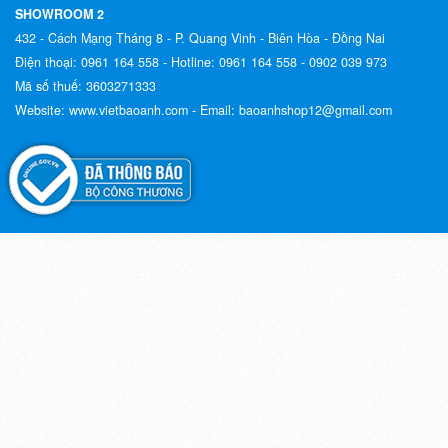
SHOWROOM 2
432 - Cách Mạng Tháng 8 - P. Quang Vinh - Biên Hòa - Đồng Nai
Điện thoại:
0961 164 558 -
Hotline:
0961 164 558 - 0902 039 973
Mã số thuế:
3603271333
Website:
www.vietbaoanh.com -
Email:
baoanhshop12@gmail.com