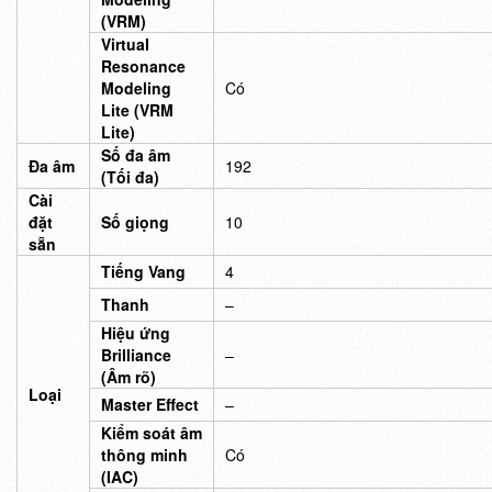
(VRM)
Virtual
Resonance
Modeling
Có
Lite (VRM
Lite)
Số đa âm
Đa âm
192
(Tối đa)
Cài
đặt
Số giọng
10
sẵn
Tiếng Vang
4
Thanh
–
Hiệu ứng
Brilliance
–
(Âm rõ)
Loại
Master Effect
–
Kiểm soát âm
thông minh
Có
(IAC)