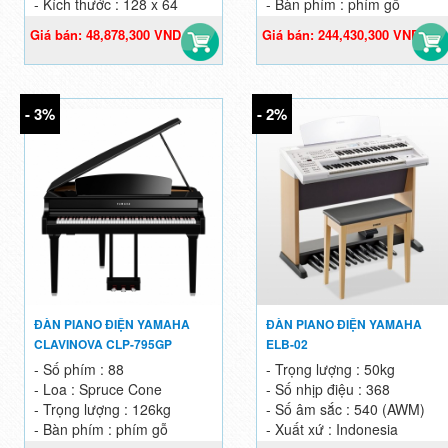
- Kích thước : 128 x 64
- Bàn phím : phím gỗ
chấm
Giá bán: 48,878,300 VND
Giá bán: 244,430,300 VND
Giá gốc: 50,390,000 VND
Giá gốc: 251,990,000 VND
- 3%
- 2%
ĐÀN PIANO ĐIỆN YAMAHA
ĐÀN PIANO ĐIỆN YAMAHA
CLAVINOVA CLP-795GP
ELB-02
- Số phím : 88
- Trọng lượng : 50kg
- Loa : Spruce Cone
- Số nhịp điệu : 368
- Trọng lượng : 126kg
- Số âm sắc : 540 (AWM)
- Bàn phím : phím gỗ
- Xuất xứ : Indonesia