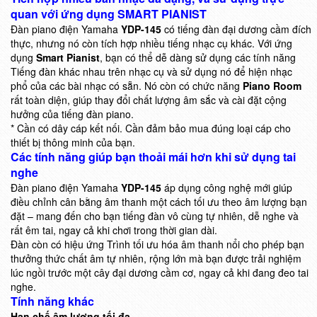
quan với ứng dụng SMART PIANIST
Đàn piano điện Yamaha
YDP-145
có tiếng đàn đại dương cầm đích
thực, nhưng nó còn tích hợp nhiều tiếng nhạc cụ khác. Với ứng
dụng
Smart Pianist
, bạn có thể dễ dàng sử dụng các tính năng
Tiếng đàn khác nhau trên nhạc cụ và sử dụng nó để hiện nhạc
phổ của các bài nhạc có sẵn. Nó còn có chức năng
Piano Room
rất toàn diện, giúp thay đổi chất lượng âm sắc và cài đặt cộng
hưởng của tiếng đàn piano.
* Cần có dây cáp kết nối. Cần đảm bảo mua đúng loại cáp cho
thiết bị thông minh của bạn.
Các tính năng giúp bạn thoải mái hơn khi sử dụng tai
nghe
Đàn piano điện Yamaha
YDP-145
áp dụng công nghệ mới giúp
điều chỉnh cân bằng âm thanh một cách tối ưu theo âm lượng bạn
đặt – mang đến cho bạn tiếng đàn vô cùng tự nhiên, dễ nghe và
rất êm tai, ngay cả khi chơi trong thời gian dài.
Đàn còn có hiệu ứng Trình tối ưu hóa âm thanh nổi cho phép bạn
thưởng thức chất âm tự nhiên, rộng lớn mà bạn được trải nghiệm
lúc ngồi trước một cây đại dương cầm cơ, ngay cả khi đang đeo tai
nghe.
Tính năng khác
Hạn chế âm lượng tối đa