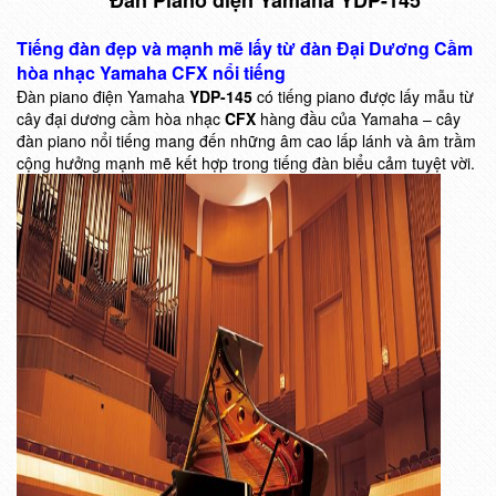
Đàn Piano điện Yamaha YDP-145
Tiếng đàn đẹp và mạnh mẽ lấy từ đàn Đại Dương Cầm
hòa nhạc Yamaha CFX nổi tiếng
Đàn piano điện Yamaha
YDP-145
có tiếng piano được lấy mẫu từ
cây đại dương cầm hòa nhạc
CFX
hàng đầu của Yamaha – cây
đàn piano nổi tiếng mang đến những âm cao lấp lánh và âm trầm
cộng hưởng mạnh mẽ kết hợp trong tiếng đàn biểu cảm tuyệt vời.