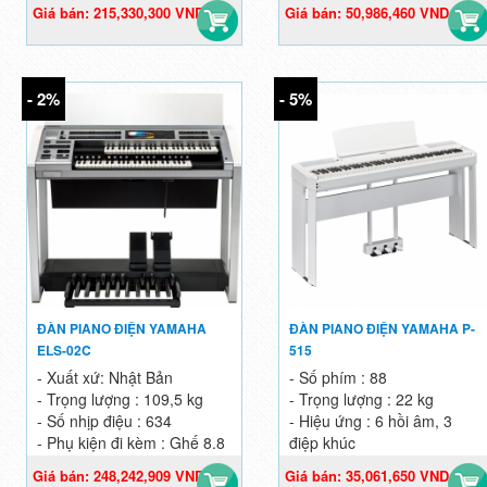
Giá bán: 215,330,300 VND
Giá bán: 50,986,460 VND
Giá gốc: 221,990,000 VND
Giá gốc: 52,027,000 VND
- 2%
- 5%
ĐÀN PIANO ĐIỆN YAMAHA
ĐÀN PIANO ĐIỆN YAMAHA P-
ELS-02C
515
- Xuất xứ: Nhật Bản
- Số phím : 88
- Trọng lượng : 109,5 kg
- Trọng lượng : 22 kg
- Số nhịp điệu : 634
- Hiệu ứng : 6 hồi âm, 3
- Phụ kiện đi kèm : Ghế 8.8
điệp khúc
kg
- Xuất xứ : Japan/China
Giá bán: 248,242,909 VND
Giá bán: 35,061,650 VND
Giá gốc: 253,309,091 VND
Giá gốc: 36,907,000 VND