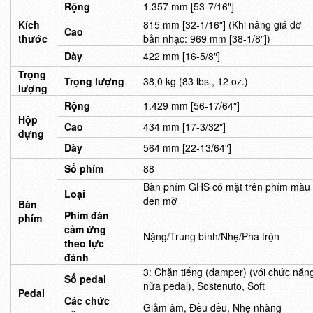
Rộng
1.357 mm [53-7/16″]
Kích
815 mm [32-1/16″] (Khi nâng giá đỡ
Cao
thước
bản nhạc: 969 mm [38-1/8″])
Dày
422 mm [16-5/8″]
Trọng
Trọng lượng
38,0 kg (83 lbs., 12 oz.)
lượng
Rộng
1.429 mm [56-17/64″]
Hộp
Cao
434 mm [17-3/32″]
đựng
Dày
564 mm [22-13/64″]
Số phím
88
Bàn phím GHS có mặt trên phím màu
Loại
đen mờ
Bàn
Phím đàn
phím
cảm ứng
Nặng/Trung bình/Nhẹ/Pha trộn
theo lực
đánh
3: Chặn tiếng (damper) (với chức năn
Số pedal
nửa pedal), Sostenuto, Soft
Pedal
Các chức
Giảm âm, Đều đều, Nhẹ nhàng