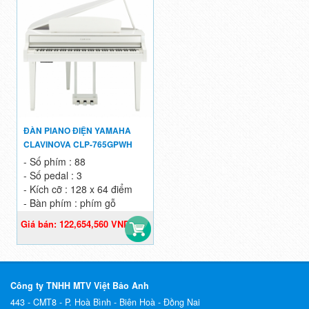
ĐÀN PIANO ĐIỆN YAMAHA
CLAVINOVA CLP-765GPWH
- Số phím : 88
- Số pedal : 3
- Kích cỡ : 128 x 64 điểm
- Bàn phím : phím gỗ
Giá bán: 122,654,560 VND
Giá gốc: 126,448,000 VND
Công ty TNHH MTV Việt Bảo Anh
443 - CMT8 - P. Hoà Bình - Biên Hoà - Đồng Nai