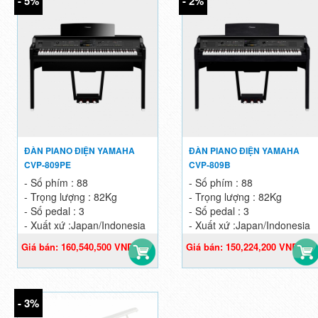
- 5%
- 2%
ĐÀN PIANO ĐIỆN YAMAHA
ĐÀN PIANO ĐIỆN YAMAHA
CVP-809PE
CVP-809B
- Số phím : 88
- Số phím : 88
- Trọng lượng : 82Kg
- Trọng lượng : 82Kg
- Số pedal : 3
- Số pedal : 3
- Xuất xứ :Japan/Indonesia
- Xuất xứ :Japan/Indonesia
Giá bán: 160,540,500 VND
Giá bán: 150,224,200 VND
Giá gốc: 168,990,000 VND
Giá gốc: 153,290,000 VND
- 3%