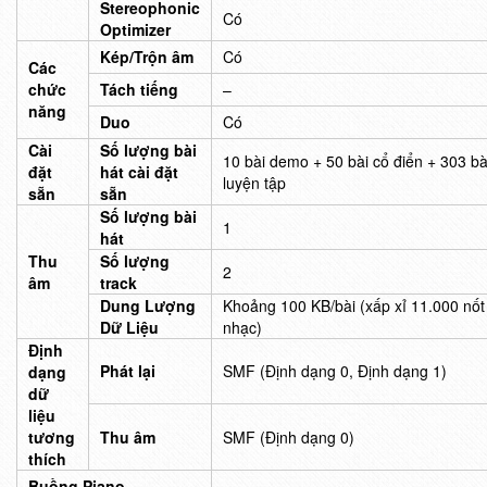
Stereophonic
Có
Optimizer
Kép/Trộn âm
Có
Các
chức
Tách tiếng
–
năng
Duo
Có
Cài
Số lượng bài
10 bài demo + 50 bài cổ điển + 303 bà
đặt
hát cài đặt
luyện tập
sẵn
sẵn
Số lượng bài
1
hát
Thu
Số lượng
2
âm
track
Dung Lượng
Khoảng 100 KB/bài (xấp xỉ 11.000 nốt
Dữ Liệu
nhạc)
Định
Phát lại
SMF (Định dạng 0, Định dạng 1)
dạng
dữ
liệu
tương
Thu âm
SMF (Định dạng 0)
thích
Buồng Piano
–