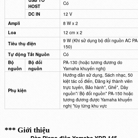
USB TO
Có
HOST
DC IN
12 V
Ampli
8 W x 2
Loa
12 cm x 2
9 W (Khi sử dụng bộ đổi nguồn AC PA
Tiêu thụ điện
150)
Tự động Tắt Nguồn
Có
Bộ
Bộ đổi
PA-130 (hoặc tương đương do
nguồn
nguồn
Yamaha khuyến nghị)
Hướng dẫn sử dụng, Sách nhạc, 50
kiệt tác cổ điển, Đăng ký thành viên
trực tuyến, Bảo hành*, Ghế*, Dây
Phụ kiện
nguồn*/ Bộ đổi nguồn* PA-150 hoặc
tương đương được Yamaha khuyến
nghị *tùy từng khu vực
*** Giới thiệu