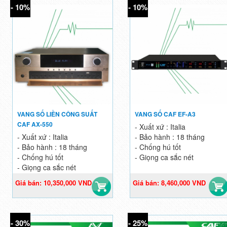
- 10%
- 10%
VANG SỐ LIỀN CÔNG SUẤT
VANG SỐ CAF EF-A3
CAF AX-550
- Xuất xứ : Italia
- Xuất xứ : Italia
- Bảo hành : 18 tháng
- Bảo hành : 18 tháng
- Chống hú tốt
- Chống hú tốt
- Giọng ca sắc nét
- Giọng ca sắc nét
Giá bán: 10,350,000 VND
Giá bán: 8,460,000 VND
Giá gốc: 11,500,000 VND
Giá gốc: 9,400,000 VND
- 30%
- 25%