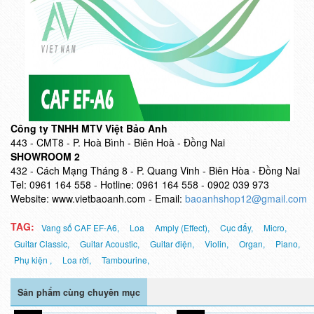
Công ty TNHH MTV Việt Bảo Anh
443 - CMT8 - P. Hoà Bình - Biên Hoà - Đồng Nai
SHOWROOM 2
432 - Cách Mạng Tháng 8 - P. Quang Vinh - Biên Hòa - Đồng Nai
Tel:
0961 164 558 -
Hotline:
0961 164 558 - 0902 039 973
Website:
www.vietbaoanh.com -
Email:
baoanhshop12@gmail.com
TAG:
Vang số CAF EF-A6,
Loa
Amply (Effect),
Cục đẩy,
Micro,
Guitar Classic,
Guitar Acoustic,
Guitar điện,
Violin,
Organ,
Piano,
Phụ kiện ,
Loa rời,
Tambourine,
Sản phẩm cùng chuyên mục